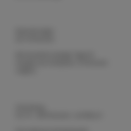
Reservierungen
Ab 10 Personen
Mit Ausnahme weniger Tage für
Gruppen ab mindestens 10 Personen
möglich.
Vermietung
Für 70 – 500 Personen | ab 99€ p.P.
Eine exklusive Anmietung der