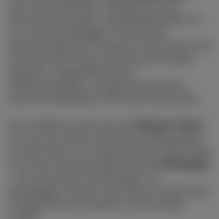
einer der beliebtesten Treffpunkte an der
Rheinuferpromenade. Ganzjährig genießen Sie
auf unserer großzügigen Terrasse eine
abwechslungsreiche Auswahl an heimischer und
internationaler Küche, erfrischende Cocktails,
Eisbecher, ausgewählte Weine,
Kaffeespezialitäten, hausgemachte Kuchen
sowie die beliebtesten rheinischen Biersorten.
Hier schlägt auch das Herz der
Weissen Flotte
:
Von hier aus starten zahlreiche Schiffsausflüge
auf dem Rhein. Nur wenige Schritte entfernt liegt
unser fest vertäutes Restaurantschiff
MS Allegra
– ein historischer Frachtensegler mit
großzügigem Freideck, der heute als charmantes
Loungeschiff zum Verweilen und Genießen
einlädt.