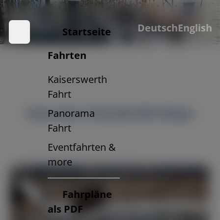
Unserer Locations
Deutsch
English
Treffpunkte mit Rheinpanorama
Startseite
Fahrten
Kaiserswerth
Fahrt
Kasematten Düsseldorf
Panorama
MS Allegra
Fahrt
Eventfahrten &
more
Fahrpläne
als PDF