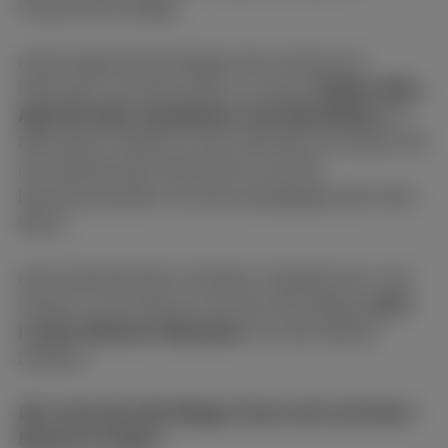
Partyschiff erfolgte.
Heute liegt die MS Allegra fest vertäut am
Rheinufer und lädt Gäste zu einem
kühlen Bier,
Aperitif oder Sundowner mit Rheinblick
ein.
Besonders beliebt ist das Oberdeck mit Blick auf
die Oberkasseler Rheinfront und die
beeindruckenden Sonnenuntergänge über dem
Rhein.
Dank überdachtem Freideck, Heizthermen und
Decken ist ein Besuch auf der MS Allegra
auch
in den kälteren Monaten
ein besonderes
Erlebnis.
Die Crew der MS Allegra freut sich auf Ihren
Besuch an Bord.