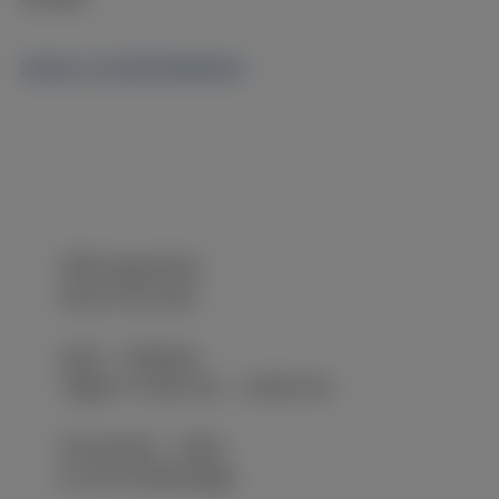
Speise- & Getränkekarte
Öffnungszeiten
Rund ums Jahr
April – Oktober
Täglich 10:00 Uhr – 24:00 Uhr
November – März
Je nach Wetterlage