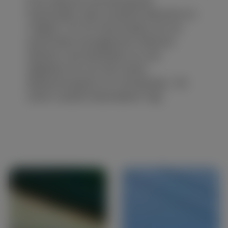
Kasematten oder einzelner Bereiche ist
möglich. Für Ihr Event bieten wir ein
pauschales Arrangement inklusive
Speisen und Getränken an und
begleiten Sie von der ersten
Besprechung bis zur Umsetzung – für
einen rundum besonderen Tag.