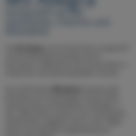
Partyschiff mit viel
Geschichte, Charme und
Rheinblick
Die
MS Allegra
ist ein historisches Loungeschiff
auf der Rheinuferpromenade und ein
besonderer Treffpunkt für alle, die den Rhein in
entspannter Atmosphäre genießen möchten.
Das Schiff wurde
1886 gebaut
und war viele
Jahrzehnte als Frachtensegler auf dem Rhein
zwischen Basel und Rotterdam unterwegs. In
den 1950er-Jahren wurde es zum motorisierten
Kohlefrachter umgebaut, bevor in den 1980er-
Jahren eine liebevolle Umgestaltung zum