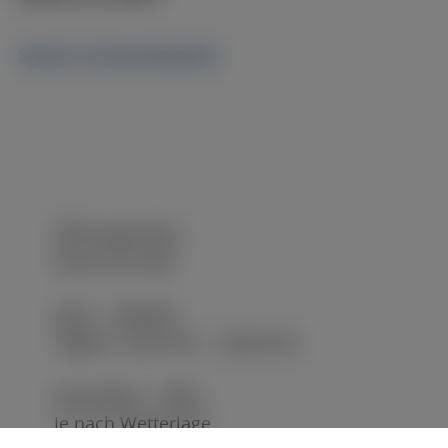
Speise- & Getränkekarte
Öffnungszeiten
Rund ums Jahr
April – Oktober
Täglich 10:00 Uhr – 24:00 Uhr
November – März
Je nach Wetterlage