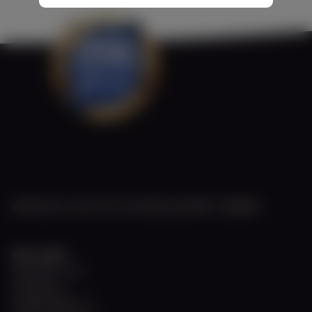
WEISSE FLOTTE DÜSSELDORF GMBH
Büro Hafen
November - März
Hafenbüro
Fringsstraße 11 a