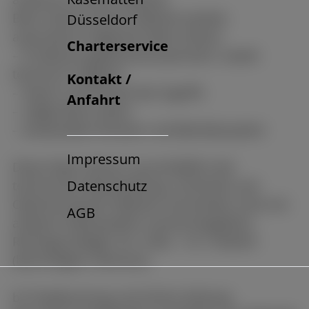
Beim Aufruf unserer Website werden
Düsseldorf
automatisch folgende Daten erfasst:
Charterservice
– IP-Adresse (gekürzt/anonymisiert, soweit
technisch möglich)
Kontakt /
– Datum und Uhrzeit des Zugriffs
Anfahrt
– aufgerufene Seiten
– verwendeter Browser und Betriebssystem
Impressum
Diese Daten dienen ausschließlich der
Datenschutz
technischen Bereitstellung, Sicherheit und
Optimierung der Website und werden nicht mit
AGB
anderen Datenquellen zusammengeführt.
Rechtsgrundlage: Art. 6 Abs. 1 lit. f DSGVO
(berechtigtes Interesse).
b) Ticketbuchung und Online-Zahlung