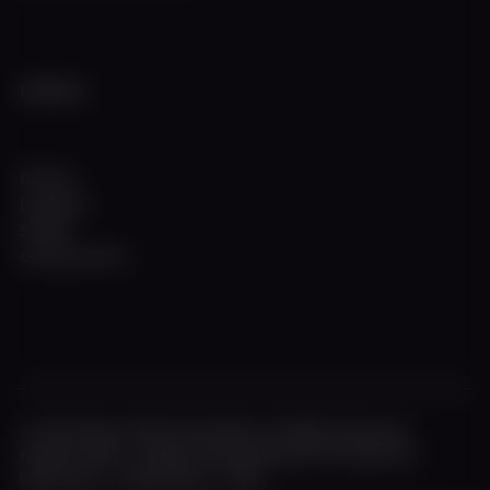
INFOS
Fahrten
Locations
Schiffe
Charterservice
© 2026 Weisse Flotte Düsseldorf. All Rights Reserved.
Kreative Werft - Design & Entwicklung von fourplex.de
Impressum
|
Datenschutz
|
AGB