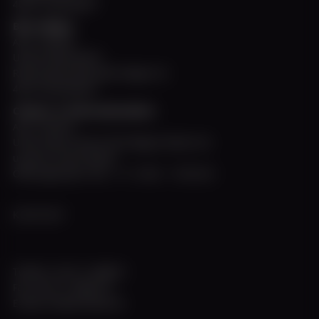
40221 Düsseldorf
Büro Allegra
April - Oktober
Untere Rheinwerft
Rheinuferpromenade Steiger A2
40213 Düsseldorf
Charter- & Informationsbüro
April - Oktober
Unter Deck unserer MS Allegra finden Sie
unseren Info-Schalter
Öffnungszeiten: Mo. - Fr. 10:00 - 17:00 Uhr
KONTAKT
Telefon +49 211 308672
Fax +49 211 3983774
E-Mail info@w-flotte.de