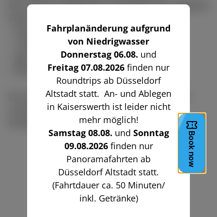
Bei Online-Ticketkäufen verarbeiten wir folgende
Daten:
Fahrplanänderung aufgrund
– Name
von Niedrigwasser
– E-Mail-Adresse
Donnerstag 06.08.
und
– ggf. Telefonnummer
Freitag 07.08.2026
finden nur
– Buchungs- und Zahlungsdaten
Roundtrips ab Düsseldorf
Altstadt statt. An- und Ablegen
Die Zahlungsabwicklung erfolgt über PayPal,
in Kaiserswerth ist leider nicht
Lastschrift, Apple Pay, Google Pay, Visa
mehr möglich!
Kreditkarten.
Samstag 08.08.
und
Sonntag
09.08.2026
finden nur
Panoramafahrten ab
Düsseldorf Altstadt statt.
(Fahrtdauer ca. 50 Minuten/
inkl. Getränke)