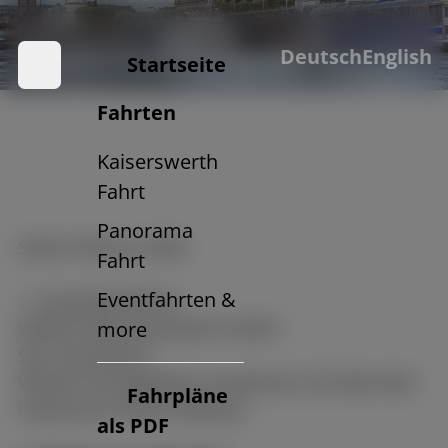
Datenschutzerklärung
Deutsch
English
der Weiße Flotte Düsseldorf GmbH
Startseite
Fahrten
Kaiserswerth
Fahrt
Panorama
Stand: Februar 2026
Fahrt
Eventfahrten &
1. Verantwortlicher
Weiße Flotte Düsseldorf GmbH
more
Sitz: Düsseldorf
Weitere Kontaktdaten entnehmen Sie bitte dem
Fahrpläne
Impressum dieser Website.
als PDF