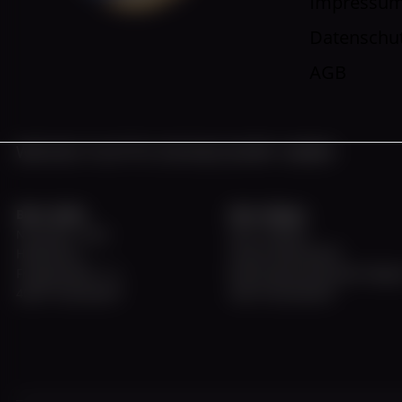
Impressu
Datenschu
AGB
WEISSE FLOTTE DÜSSELDORF GMBH
Büro Hafen
Büro Allegra
November - März
April - Oktober
Hafenbüro
Untere Rheinwerft
Fringsstraße 11 a
Rheinuferpromenade Steige
40221 Düsseldorf
40213 Düsseldorf