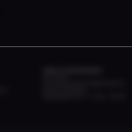
m
tz
Charter- & Informationsbüro
April - Oktober
Unter Deck unserer MS Allegra finden Sie
r A2
unseren Info-Schalter
Öffnungszeiten: Mo. - Fr. 10:00 - 17:00 Uhr