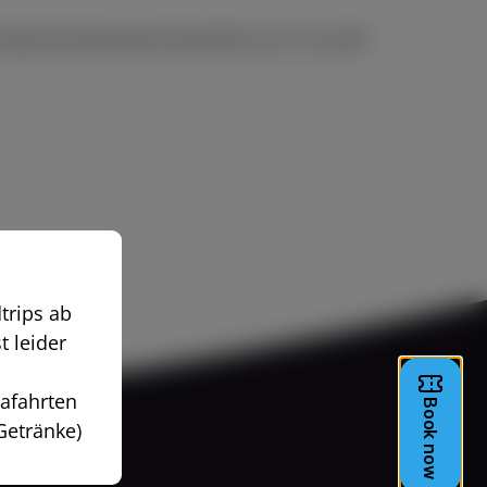
rwachsenenticket kostenfrei mit. So wird
trips ab
t leider
afahrten
 Getränke)