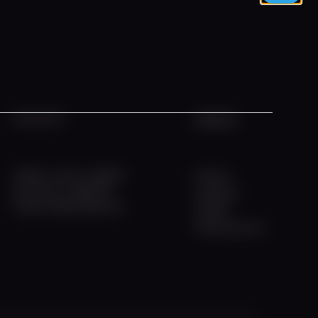
INFOS
KONTAKT
Telefon +49 211 308672
Fahrten
Fax +49 211 3983774
Locations
E-Mail info@w-flotte.de
Schiffe
Charterservice