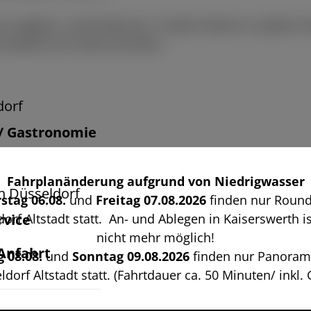
e möglich, und Kinder bis 13 Jahre fahren in jedem E
Erlebnis für Groß und Klein.
dorf
 / Gastronomie
Fahrplanänderung aufgrund von Niedrigwasser
n Düsseldorf
stag 06.08.
und
Freitag 07.08.2026
finden nur Round
rvice
orf Altstadt statt. An- und Ablegen in Kaiserswerth is
nicht mehr möglich!
 Anfahrt
 08.08.
und
Sonntag 09.08.2026
finden nur Panoram
dorf Altstadt statt. (Fahrtdauer ca. 50 Minuten/ inkl.