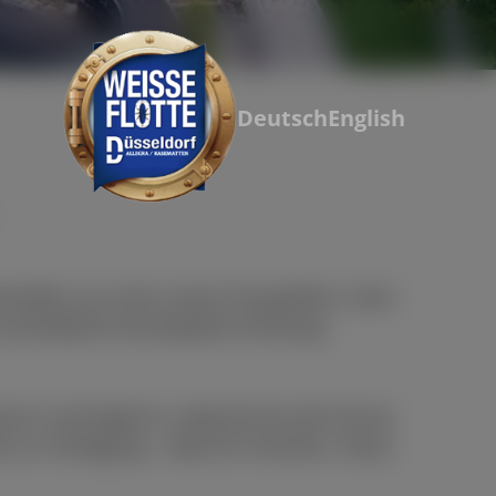
Deutsch
English
Hafen aus einer neuen Perspektive. Start-
nschließend rheinabwärts Richtung
sch und Englisch, während Sie die frische
 zur Verfügung – ideal für Familien, Paare