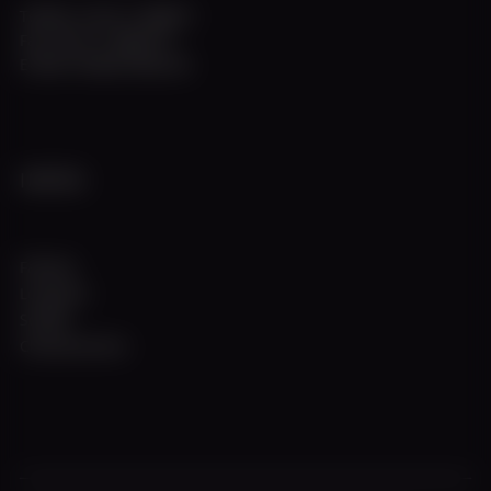
Telefon +49 211 308672
Fax +49 211 3983774
E-Mail info@w-flotte.de
INFOS
Fahrten
Locations
Schiffe
Charterservice