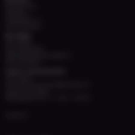
November - März
Hafenbüro
Fringsstraße 11 a
40221 Düsseldorf
Büro Allegra
April - Oktober
Untere Rheinwerft
Rheinuferpromenade Steiger A2
40213 Düsseldorf
Charter- & Informationsbüro
April - Oktober
Unter Deck unserer MS Allegra finden Sie
unseren Info-Schalter
Öffnungszeiten: Mo. - Fr. 10:00 - 17:00 Uhr
KONTAKT