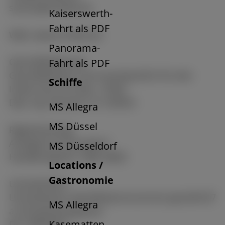
service@w-flotte.de
Kaiserswerth-
Fahrt als PDF
Web: www.w-flotte.de
Panorama-
Geschäftsführung
Fahrt als PDF
Geschäftsführer und verantwortlich für den
Schiffe
Inhalt nach § 55 Abs. 2 RStV:
Dipl.-Ing. Michael C.D. Küffner
MS Allegra
MS Düssel
Registereintrag
Amtsgericht Düsseldorf
MS Düsseldorf
Handelsregister: HRB 29825
Locations /
Gastronomie
Umsatzsteuer
Umsatzsteuer-Identifikationsnummer gemäß §27
MS Allegra
a Umsatzsteuergesetz:
Kasematten
DE 158555627