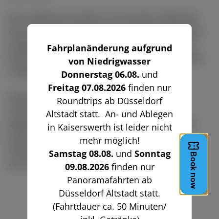
Eine Haftung ist jedoch erst ab dem Zeitpunkt
der Kenntnis einer konkreten Rechtsverletzung
möglich. Bei Bekanntwerden entsprechender
Fahrplanänderung aufgrund
Rechtsverletzungen entfernen wir diese Inhalte
von Niedrigwasser
umgehend.
Donnerstag 06.08.
und
Freitag 07.08.2026
finden nur
Haftung für externe Links
Roundtrips ab Düsseldorf
Unsere Website enthält Links zu externen
Altstadt statt. An- und Ablegen
Websites Dritter, auf deren Inhalte wir keinen
in Kaiserswerth ist leider nicht
Einfluss haben.
mehr möglich!
Deshalb können wir für diese fremden Inhalte
Samstag 08.08.
und
Sonntag
auch keine Gewähr übernehmen.
09.08.2026
finden nur
Panoramafahrten ab
Düsseldorf Altstadt statt.
(Fahrtdauer ca. 50 Minuten/