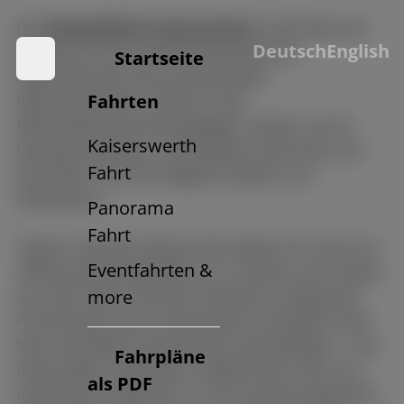
Die
Düsseldorfer Kasematten
sind heute ein
Deutsch
English
Symbol für die Gastfreundschaft und
Startseite
Lebensfreude einer pulsierenden
Fahrten
Rheinmetropole. Direkt an der
Rheinuferpromenade gelegen, bieten sie ein
Kaiserswerth
beeindruckendes, unverbautes Panorama auf
Fahrt
den Rhein und die elegante Skyline von
Oberkassel.
Panorama
Fahrt
Tag für Tag zieht dieser besondere Ort nicht nur
Eventfahrten &
zahlreiche Düsseldorfer an, sondern auch Gäste
aus aller Welt. Ob beim Flanieren entlang der
more
Promenade, beim entspannten Verweilen oder
beim Genießen kulinarischer Spezialitäten – die
Fahrpläne
Kasematten verbinden mediterranes Flair mit
als PDF
rheinischer Lebensart. In oft sonnenverwöhnter