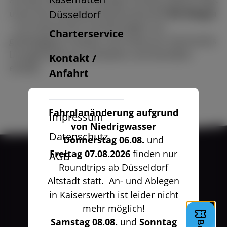
unser fest vertäutes Restaurantschiff
MS Allegra
Düsseldorf
– ein historischer Frachtensegler mit
Charterservice
großzügigem Freideck, der heute als charmantes
Loungeschiff zum Verweilen und Genießen
Kontakt /
einlädt.
Anfahrt
Fahrplanänderung aufgrund
Impressum
von Niedrigwasser
Datenschutz
Donnerstag 06.08.
und
Freitag 07.08.2026
finden nur
AGB
Roundtrips ab Düsseldorf
Altstadt statt. An- und Ablegen
in Kaiserswerth ist leider nicht
mehr möglich!
Samstag 08.08.
und
Sonntag