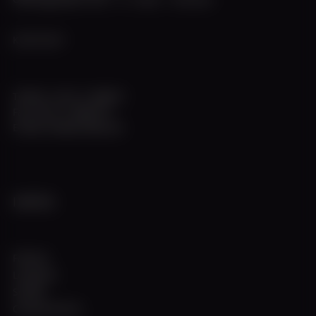
KONTAKT
Telefon +49 211 308672
Fax +49 211 3983774
E-Mail info@w-flotte.de
INFOS
Fahrten
Locations
Schiffe
Charterservice