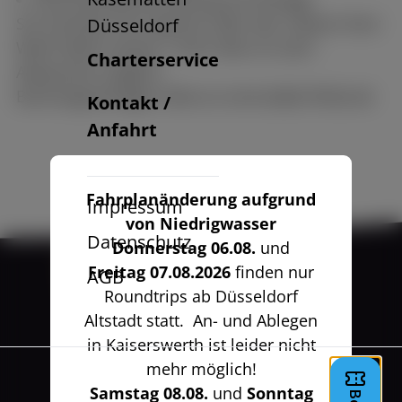
Sie möchten Ihre Speisen über den Caterer Ihrer
Düsseldorf
Wahl liefern lassen ? Auch dies ist nach
Charterservice
Absprache möglich.
Buchungsanfragen bitte an
service@w-flotte.de
Kontakt /
Anfahrt
Fahrplanänderung aufgrund
Impressum
von Niedrigwasser
Datenschutz
Donnerstag 06.08.
und
Freitag 07.08.2026
finden nur
AGB
Roundtrips ab Düsseldorf
Altstadt statt. An- und Ablegen
in Kaiserswerth ist leider nicht
mehr möglich!
Samstag 08.08.
und
Sonntag