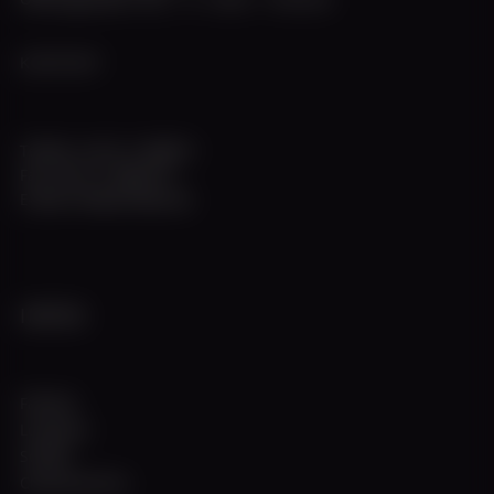
KONTAKT
Telefon +49 211 308672
Fax +49 211 3983774
E-Mail info@w-flotte.de
INFOS
Fahrten
Locations
Schiffe
Charterservice