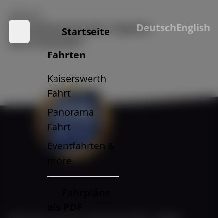
Adresse:
Deutsch
English
Rheinuferpromanade / Pegeluhr
Startseite
40213 Düsseldorf
Fahrten
Kaiserswerth
Fahrt
Panorama
Fahrt
Eventfahrten &
more
Fahrpläne
als PDF