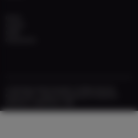
Fahrten
Locations
Schiffe
Charterservice
© 2026 Weisse Flotte Düsseldorf. All Rights Reserved.
Kreative Werft - Design & Entwicklung von fourplex.de
Impressum
|
Datenschutz
|
AGB