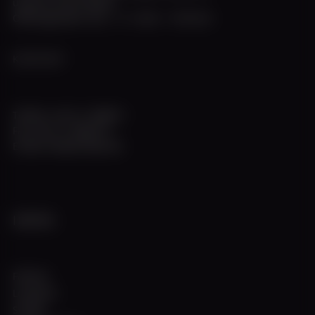
unseren Info-Schalter
Öffnungszeiten: Mo. - Fr. 10:00 - 17:00 Uhr
KONTAKT
Telefon +49 211 308672
Fax +49 211 3983774
E-Mail info@w-flotte.de
INFOS
Fahrten
Locations
Schiffe