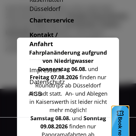
Dank flexibler Fahrpläne, eines optionalen
Düsseldorf
Zwischenstopps an der
Theodor-Heuss-Brücke
Charterservice
sowie der Möglichkeit,
ein Kind bis 13 Jahre
kostenfrei
mitzunehmen, sind unsere
Kontakt /
Linienfahrten ideal für Paare, Familien und
Anfahrt
Ausflügler.
Fahrplanänderung aufgrund
von Niedrigwasser
Donnerstag 06.08.
und
Impressum
Freitag 07.08.2026
finden nur
Datenschutz
Roundtrips ab Düsseldorf
AGB
Altstadt statt. An- und Ablegen
in Kaiserswerth ist leider nicht
mehr möglich!
Samstag 08.08.
und
Sonntag
09.08.2026
finden nur
Panoramafahrten ab