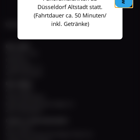
Düsseldorf Altstadt statt.
(Fahrtdauer ca. 50 Minuten/
inkl. Getränke)
WEISSE FLOTTE DÜSSELDORF GMBH
Büro Hafen
November - März
Hafenbüro
Fringsstraße 11 a
40221 Düsseldorf
Büro Allegra
April - Oktober
Untere Rheinwerft
Rheinuferpromenade Steiger A2
40213 Düsseldorf
Charter- & Informationsbüro
April - Oktober
Unter Deck unserer MS Allegra finden Sie