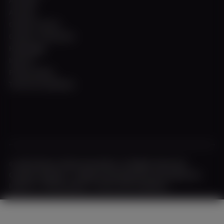
All ships
All trips
Charter service
Contact / Directions
Homepage
Imprint
Privacy policy
Terms & Conditions
© 2026 Weisse Flotte Düsseldorf. All Rights Reserved.
Creative shipyard - design & development by fourplex.de
Imprint
|
Privacy policy
|
Terms and conditions