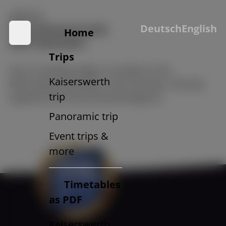
Address:
Deutsch
English
Rheinuferpromenade
Home
40213 Düsseldorf
Trips
The A1 landing stage is located on the
Kaiserswerth
Rheinuferpromenade in the old town. Directly
trip
opposite the Environmental Agency!
Panoramic trip
Event trips &
more
Timetables
as PDF
Kaiserswerth